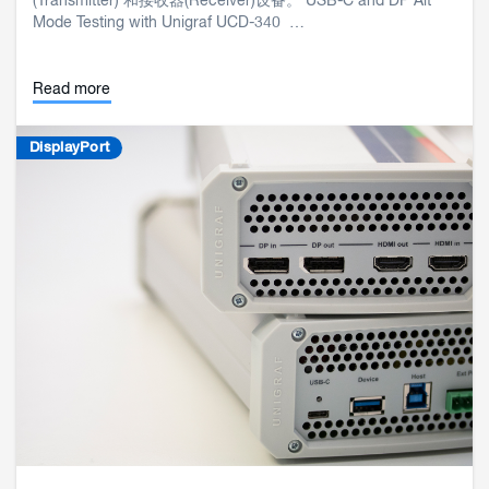
(Transmitter) 和接收器(Receiver)设备。 USB-C and DP Alt
Mode Testing with Unigraf UCD-340 …
Read more
DisplayPort